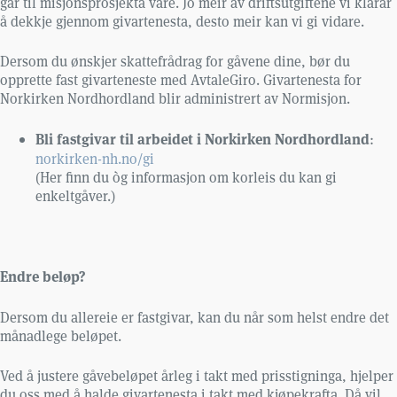
går til misjonsprosjekta våre. Jo meir av driftsutgiftene vi klarar
å dekkje gjennom givartenesta, desto meir kan vi gi vidare.
Dersom du ønskjer skattefrådrag for gåvene dine, bør du
opprette fast givarteneste med AvtaleGiro. Givartenesta for
Norkirken Nordhordland blir administrert av Normisjon.
Bli fastgivar til arbeidet i Norkirken Nordhordland
:
norkirken-nh.no/gi
(Her finn du òg informasjon om korleis du kan gi
enkeltgåver.)
Endre beløp?
Dersom du allereie er fastgivar, kan du når som helst endre det
månadlege beløpet.
Ved å justere gåvebeløpet årleg i takt med prisstigninga, hjelper
du oss med å halde givartenesta i takt med kjøpekrafta. Då vil