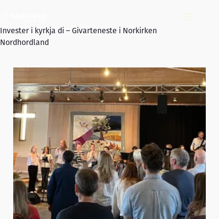
Hopp
til
innholdet
Invester i kyrkja di – Givarteneste i Norkirken
Nordhordland