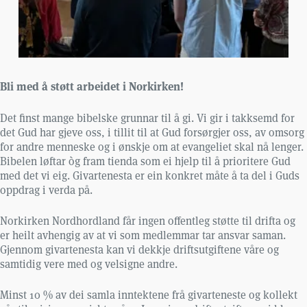
Bli med å støtt arbeidet i Norkirken!
Det finst mange bibelske grunnar til å gi. Vi gir i takksemd for
det Gud har gjeve oss, i tillit til at Gud forsørgjer oss, av omsorg
for andre menneske og i ønskje om at evangeliet skal nå lenger.
Bibelen løftar òg fram tienda som ei hjelp til å prioritere Gud
med det vi eig. Givartenesta er ein konkret måte å ta del i Guds
oppdrag i verda på.
Norkirken Nordhordland får ingen offentleg støtte til drifta og
er heilt avhengig av at vi som medlemmar tar ansvar saman.
Gjennom givartenesta kan vi dekkje driftsutgiftene våre og
samtidig vere med og velsigne andre.
Minst 10 % av dei samla inntektene frå givarteneste og kollekt