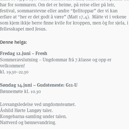
har for sommaren. Om det er heime, på reise eller på leir,
festival, sommarstevne eller andre “fjelltoppar” der vi kan
erfare at “her er det godt å være” (Matt 17,4). Måtte vi i vekene
som kjem ikkje berre finne kvile for kroppen, men òg for sjela, i
fellesskapet med Jesus.
Denne helga:
Fredag 12.juni – Fresh
Sommeravslutning – Ungdommar frå 7.klasse og opp er
velkommen!
kl. 19.30–22.30
Søndag 14.juni – Gudsteneste: G11‑U
Bønnemøte kl. 10.30
Lovsangsledelse ved ungdomsteamet.
Åshild Hørte Langøy taler.
Kongebarna-samling under talen.
Nattverd og bønnevandring.