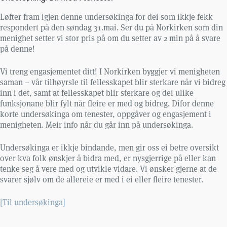
Løfter fram igjen denne undersøkinga for dei som ikkje fekk
respondert på den søndag 31.mai. Ser du på Norkirken som din
menighet setter vi stor pris på om du setter av 2 min på å svare
på denne!
Vi treng engasjementet ditt! I Norkirken byggjer vi menigheten
saman – vår tilhøyrsle til fellesskapet blir sterkare når vi bidreg
inn i det, samt at fellesskapet blir sterkare og dei ulike
funksjonane blir fylt når fleire er med og bidreg. Difor denne
korte undersøkinga om tenester, oppgåver og engasjement i
menigheten. Meir info når du går inn på undersøkinga.
Undersøkinga er ikkje bindande, men gir oss ei betre oversikt
over kva folk ønskjer å bidra med, er nysgjerrige på eller kan
tenke seg å vere med og utvikle vidare. Vi ønsker gjerne at de
svarer sjølv om de allereie er med i ei eller fleire tenester.
[Til undersøkinga]