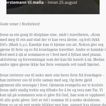
Gode vener i Norkirken!
Jesus sa ein gong til disiplane sine, midt i travelheten, «Kom
med meg til ein aud stad der vi kan vera åleine, og kvil dykk
litt!» (Mark 6,31). Kanskje kan vi kjenne oss att. Nokon gler seg
gjerne til ferie og ro frå kvardagens travelhet. Andre er kanskje i
ferd med å sjå at sommaren er i ferd med å fyllast med planar,
aktivitetar og forventningar som det kan bli travelt å nå. Medan
andre igjen gjerne ikkje har ferie ventande rett rundt hjørnet.
Jesus inviterer oss til noko meir enn berre ferie frå kvardagen –
han inviterer oss til kvile saman med seg. Og dette gjeld
gjennom alle sesongar i livet. Gjennom evangelia ser vi korleis
Jesus sjølv stadig trekte seg tilbake for å be og vera nær Far. Vi
kan sjå på sommaren som ei gåve frå Gud, han som er opphavet
til alle gode gåver. Sett av tid i sommar til å senke skuldrene,
finne ro og på nytt vende blikket mot han, uansett kva planar du